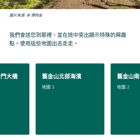
圖片來源
本·博特金
我們會送您到那裡，並在途中突出顯示特殊的興趣
點。使用這些地圖出去走走。
金門大橋
舊金山北部海濱
舊金山南
地圖 1
地圖 2