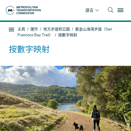
跳
To
到
語言
主
要
你
主頁
運作
地方步道和公園
舊金山海灣步道（San
內
子
在
Francisco Bay Trail）
按數字映射
容
頁
這
面
裡
按數字映射
導
航