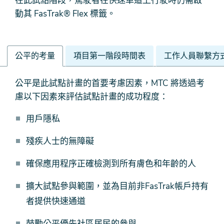
在此試點階段，駕駛者在快速車道上行駛時仍需啟
動其 FasTrak® Flex 標籤。
公平的考量
項目第一階段時間表
工作人員聯繫方
公
公平是此試點計畫的首要考慮因素，MTC 將透過考
平
慮以下因素來評估試點計畫的成功程度：
的
用戶隱私
考
量
殘疾人士的無障礙
確保應用程序正確檢測到所有膚色和年齡的人
擴大試點參與範圍，並為目前非FasTrak帳戶持有
者提供快速通道
鼓勵公平優先社區居民的參與