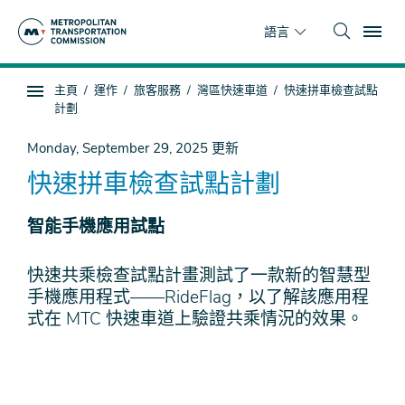
跳
To
到
語言
主
要
你
主頁
運作
旅客服務
灣區快速車道
快速拼車檢查試點
內
子
在
計劃
容
頁
這
面
裡
Monday, September 29, 2025
更新
導
快速拼車檢查試點計劃
航
智能手機應用試點
快速共乘檢查試點計畫測試了一款新的智慧型
手機應用程式——RideFlag，以了解該應用程
式在 MTC 快速車道上驗證共乘情況的效果。
遠
端