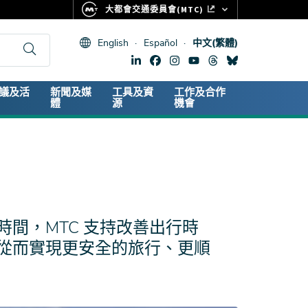
大都會交通委員會(MTC)
FASTRAK
English
Español
中文(繁體)
CLIPPER CARD
511.ORG
dary
議及活
新聞及媒
工具及資
工作及合作
生命體徵
體
源
機會
間，MTC 支持改善出行時
從而實現更安全的旅行、更順