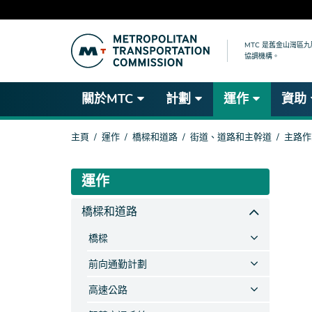
跳
到
MTC 是舊金山灣區
協調機構。
主
要
內
關於MTC
計劃
運作
資助
容
你
主頁
運作
橋樑和道路
街道、道路和主幹道
主路作
在
這
裡
運作
橋樑和道路
橋樑
前向通勤計劃
高速公路