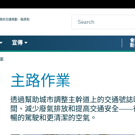
搜
九縣的交通規劃、融資和
索
Secon
會
宣傳
動
Nav
業
主路作業
透過幫助城市調整主幹道上的交通號誌時
間、減少廢氣排放和提高交通安全——
暢的駕駛和更清潔的空氣。