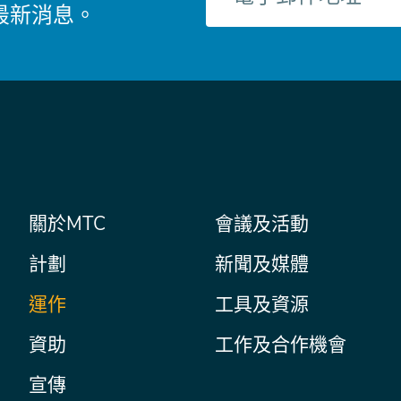
最新消息。
郵
件
主
關於MTC
會議及活動
Secondary
Nav
菜
計劃
新聞及媒體
單
運作
工具及資源
資助
工作及合作機會
宣傳