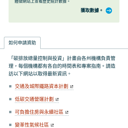
體徵網站上查看歷史統計數據。
獲取數據。
如何申請資助
如
「碳排放總量控制與投資」計畫由各州機構負責管
何
理，每個機構都有各自的時間表和專案指南。請造
申
訪以下網站以取得最新資訊。
請
交通及城際鐵路資本計劃
資
助
低碳交通營運計劃
可負擔住房與永續社區
變革性氣候社區