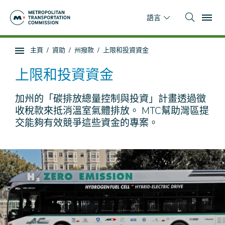
跳
To
到
語言
主
要
你
主頁
資助
州撥款
上限和投資資金
內
子
在
容
頁
這
上限和投資資金
面
裡
導
加州的「碳排放總量控制與投資」計畫透過徵
航
收稅款來抵消溫室氣體排放。 MTC幫助灣區提
交能夠有效競爭這些資金的專案。