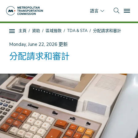
跳
To
到
語言
主
要
你
主頁
資助
區域撥款
TDA & STA
分配請求和審計
內
子
在
容
頁
這
Monday, June 22, 2026
更新
面
裡
分配請求和審計
導
航