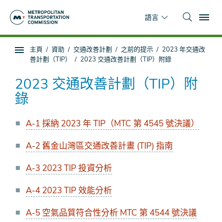
跳
To
到
語言
主
要
你
主頁
資助
交通改善計劃
之前的提示
2023 年交通改
內
子
在
善計劃（TIP）
2023 交通改善計劃（TIP）附錄
容
頁
這
面
裡
2023 交通改善計劃（TIP）附
導
錄
航
A-1 採納 2023 年 TIP（MTC 第 4545 號決議）
A-2 舊金山灣區交通改善計畫 (TIP) 指南
A-3 2023 TIP 投資分析
A-4 2023 TIP 效能分析
A-5 空氣品質符合性分析 MTC 第 4544 號決議