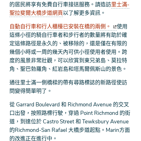
的居民將享有免費自行車接送服務。請造訪
里士滿-
聖拉斐爾大橋步道網頁
以了解更多資訊。
自動自行車和行人櫃檯已安裝在橋的兩側。
使用
這條小徑的騎自行車者和步行者的數量將有助於確
定這條路徑是永久的、被移除的，還是僅在有限的
幾個小時或一周的幾天內可供小徑使用者使用。跨
度的風景非常壯觀，可以欣賞到東兄弟島、莫拉特
角、聖巴勃羅角、紅岩島和塔馬爾佩斯山的景色。
通往里士滿一側橋樑的帶有尋路標誌的新路徑使訪
問變得簡單明了。
從 Garrard Boulevard 和 Richmond Avenue 的交叉
口出發，按照路標行駛，穿過 Point Richmond 的街
道，到達位於 Castro Street 和 Tewksbury Avenue
的Richmond-San Rafael 大橋步道起點。Marin方面
的改進正在進行中。