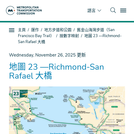
跳
To
到
語言
主
要
你
主頁
運作
地方步道和公園
舊金山海灣步道（San
內
子
在
Francisco Bay Trail）
按數字映射
地圖 23 —Richmond-
容
頁
這
San Rafael 大橋
面
裡
Wednesday, November 26, 2025
更新
導
航
地圖 23 —Richmond-San
Rafael 大橋