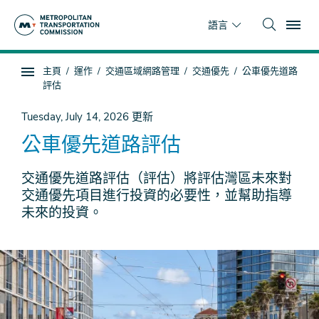
跳
To
到
語言
主
要
你
主頁
運作
交通區域網路管理
交通優先
公車優先道路
內
子
在
評估
容
頁
這
面
裡
Tuesday, July 14, 2026
更新
導
公車優先道路評估
航
交通優先道路評估（評估）將評估灣區未來對
交通優先項目進行投資的必要性，並幫助指導
未來的投資。