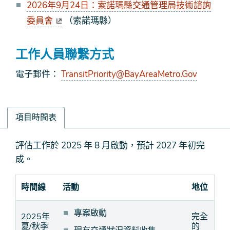
2026年9月24日：索諾瑪縣交通管理局技術諮詢
委員會
（索諾瑪縣）
工作人員聯繫方式
電子郵件：
TransitPriority@BayAreaMetro.Gov
項目時間表
項
評估工作於 2025 年 8 月啟動，預計 2027 年初完
目
成。
時
間
時間線
活動
地位
表
專案啟動
2025年
完全
夏/秋季
的