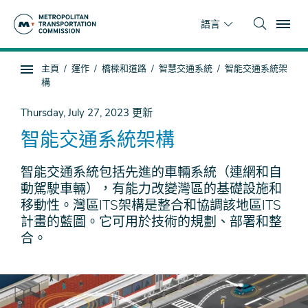
跳
To
到
語言
主
要
你
主頁
運作
橋樑和道路
智慧交通系統
智能交通系統架
內
子
在
構
容
頁
這
面
裡
Thursday, July 27, 2023
更新
導
智能交通系統架構
航
智能交通系統包括先進的車輛系統（連網和自
動駕駛車輛），有能力改變灣區的基礎設施和
移動性。灣區ITS架構是整合和協調該地區ITS
計畫的藍圖。它可用於技術的規劃、部署和整
合。