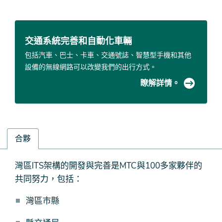
交通系統完善和自動化車輛
包括汽車、巴士、卡車、交通號誌、智慧型手機和其他
設備的無線網路可以改變我們的出行方式。
瞭解詳情。
合夥
合
灣區ITS架構的開發與完善是MTC與100多家夥伴的
夥
共同努力，包括：
灣區市縣