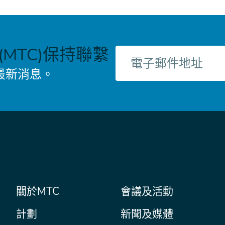
MTC)保持聯繫
電
子
最新消息。
郵
件
主
關於MTC
會議及活動
Secondary
Nav
菜
計劃
新聞及媒體
單