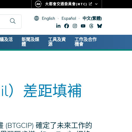
大都會交通委員會(MTC)
FASTRAK
English
Español
中文(繁體)
CLIPPER CARD
511.ORG
dary
議及活
新聞及媒
工具及資
工作及合作
生命體徵
體
源
機會
ail）差距填補
 (BTGCIP) 確定了未來工作的