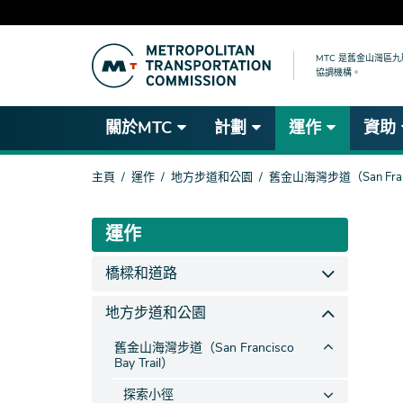
跳
到
MTC 是舊金山灣區
協調機構。
主
要
內
關於MTC
計劃
運作
資助
容
你
主頁
運作
地方步道和公園
舊金山海灣步道（San Francis
在
這
裡
運作
橋樑和道路
地方步道和公園
舊金山海灣步道（San Francisco
Bay Trail）
探索小徑