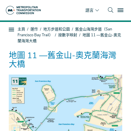
跳
To
到
語言
主
要
你
主頁
運作
地方步道和公園
舊金山海灣步道（San
內
子
在
Francisco Bay Trail）
按數字映射
地圖 11 —舊金山-奧克
容
頁
這
蘭海灣大橋
面
裡
地圖 11 —舊金山-奧克蘭海灣
導
航
大橋