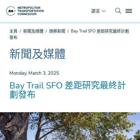
跳
To
到
語言
主
要
你
主頁
新聞及媒體
頭條新聞
Bay Trail SFO 差距研究最終計劃
內
在
發布
容
這
裡
新聞及媒體
The
current
section
Monday, March 3, 2025
is
Bay Trail SFO 差距研究最終計
劃發布