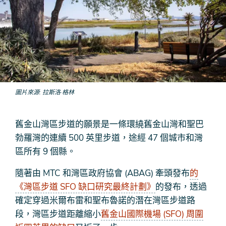
圖片來源
拉斯洛·格林
舊金山灣區步道的願景是一條環繞舊金山灣和聖巴
勃羅灣的連續 500 英里步道，途經 47 個城市和灣
區所有 9 個縣。
隨著由 MTC 和灣區政府協會 (ABAG) 牽頭發布
的
《灣區步道 SFO 缺口研究最終計劃》
的發布，透過
確定穿過米爾布雷和聖布魯諾的潛在灣區步道路
段，灣區步道距離縮小
舊金山國際機場 (SFO) 周圍