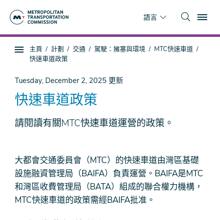
跳
To
到
語言
主
要
你
主頁
計劃
交通
駕駛：擁塞與環境
MTC快速車道
內
子
在
快速車道政策
容
頁
這
面
裡
Tuesday, December 2, 2025
更新
導
快速車道政策
航
請閱讀有關MTC快速車道運營的政策。
大都會交通委員會（MTC）的快速車道由灣區基礎
設施融資管理局（BAIFA）負責運營。BAIFA是MTC
和灣區收費管理局（BATA）組成的聯合權力機構，
MTC快速車道的政策需經BAIFA批准。