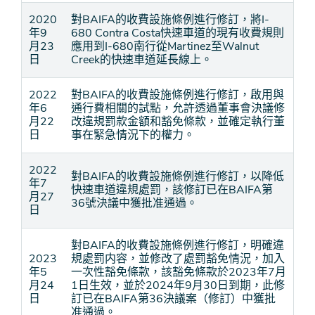
2020
對BAIFA的收費設施條例進行修訂，將I-
年9
680 Contra Costa快速車道的現有收費規則
月23
應用到I-680南行從Martinez至Walnut
日
Creek的快速車道延長線上。
2022
對BAIFA的收費設施條例進行修訂，啟用與
年6
通行費相關的試點，允許透過董事會決議修
月22
改違規罰款金額和豁免條款，並確定執行董
日
事在緊急情況下的權力。
2022
對BAIFA的收費設施條例進行修訂，以降低
年7
快速車道違規處罰，該修訂已在BAIFA第
月27
36號決議中獲批准通過。
日
對BAIFA的收費設施條例進行修訂，明確違
2023
規處罰内容，並修改了處罰豁免情況，加入
年5
一次性豁免條款，該豁免條款於2023年7月
月24
1日生效，並於2024年9月30日到期，此修
日
訂已在BAIFA第36決議案（修訂）中獲批
准通過。