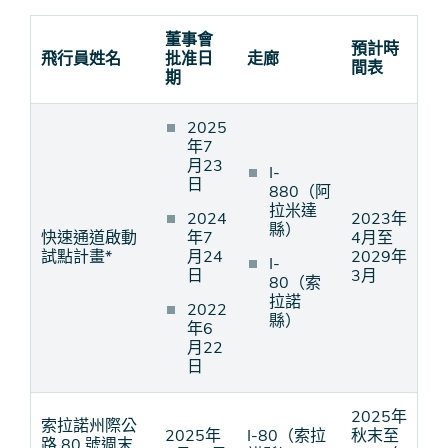
董事會
預計時
飛行員姓名
批准日
走廊
間表
期
2025
年7
月23
I-
日
880（阿
拉米達
2024
2023年
縣）
快速通道啟動
年7
4月至
試點計畫*
月24
2029年
I-
日
3月
80（索
拉諾
2022
縣）
年6
月22
日
2025年
索拉諾州際公
2025年
I-80（索拉
秋末至
路 80 號週末