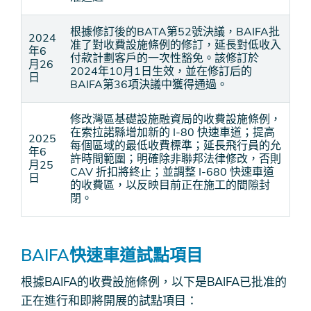
根據修訂後的BATA第52號決議，BAIFA批
2024
准了對收費設施條例的修訂，延長對低收入
年6
付款計劃客戶的一次性豁免。該修訂於
月26
2024年10月1日生效，並在修訂后的
日
BAIFA第36項決議中獲得通過。
修改灣區基礎設施融資局的收費設施條例，
在索拉諾縣增加新的 I-80 快速車道；提高
2025
每個區域的最低收費標準；延長飛行員的允
年6
許時間範圍；明確除非聯邦法律修改，否則
月25
CAV 折扣將終止；並調整 I-680 快速車道
日
的收費區，以反映目前正在施工的間隙封
閉。
BAIFA快速車道試點項目
根據BAIFA的收費設施條例，以下是BAIFA已批准的
正在進行和即將開展的試點項目：