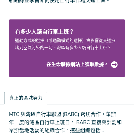
新路線並學習如何使用自行車作為交通工具。
有多少人騎自行車上班？
通勤方式的選擇（或通勤模式的選擇）會影響從交通擁
堵到空氣污染的一切。灣區有多少人騎自行車上班？
在生命體徵網站上獲取數據。
真正的區域努力
真
MTC 與灣區自行車聯盟 (BABC) 密切合作，舉辦一
正
年一度的灣區自行車上班日。 BABC 直接與計劃和
的
舉辦當地活動的組織合作。這些組織包括：