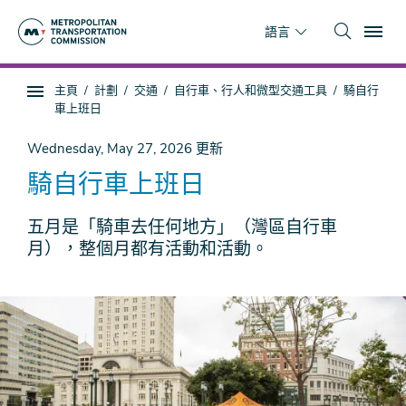
跳
To
到
語言
主
要
你
主頁
計劃
交通
自行車、行人和微型交通工具
騎自行
內
子
在
車上班日
容
頁
這
面
裡
Wednesday, May 27, 2026
更新
導
騎自行車上班日
航
五月是「騎車去任何地方」（灣區自行車
月），整個月都有活動和活動。