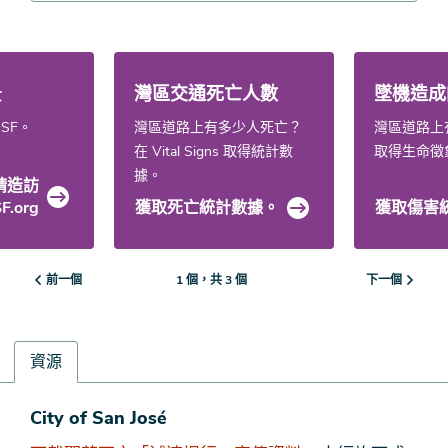
景
灣區交通死亡人數
墜機造成
o SF。
灣區道路上有多少人死亡？
灣區道路上
在 Vital Signs 取得統計數
取得生命徵
據。
請造訪
F.org
獲取死亡統計數據。
獲取傷害
前一個
下一個
1 個，共 3 個
資源
資
City of San José
源