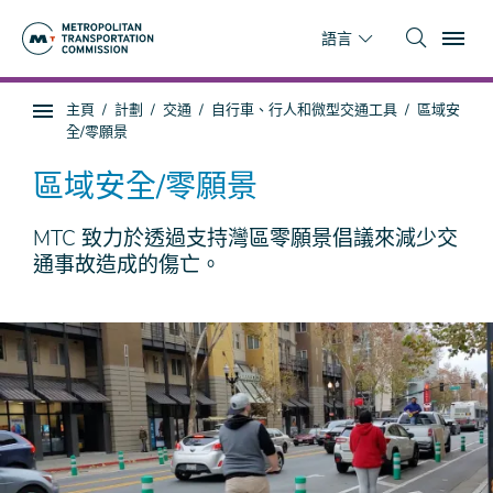
跳
To
到
語言
主
要
你
主頁
計劃
交通
自行車、行人和微型交通工具
區域安
內
子
在
全/零願景
容
頁
這
面
裡
區域安全/零願景
導
航
MTC 致力於透過支持灣區零願景倡議來減少交
通事故造成的傷亡。