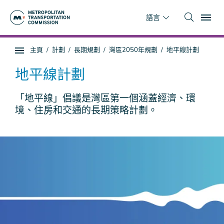
跳
To
到
語言
主
要
你
主頁
計劃
長期規劃
灣區2050年規劃
地平線計劃
內
子
在
容
頁
這
地平線計劃
面
裡
導
「地平線」倡議是灣區第一個涵蓋經濟、環
航
境、住房和交通的長期策略計劃。