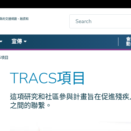
搜
九縣的交通規劃、融資和
索
Secon
會
宣傳
動
Nav
S項目
TRACS項目
這項研究和社區參與計畫旨在促進殘疾
之間的聯繫。