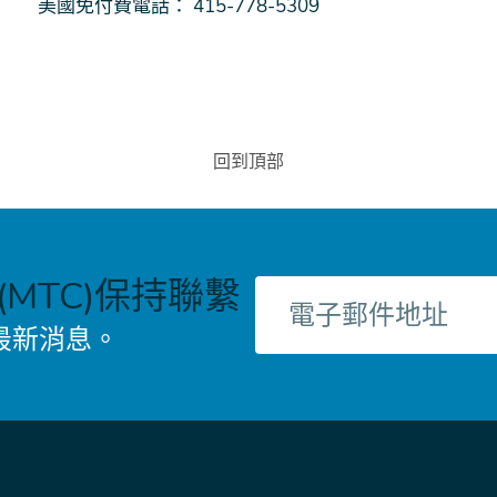
美國免付費電話： 415-778-5309
回到頂部
MTC)保持聯繫
電
子
最新消息。
郵
件