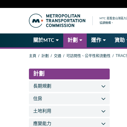
跳
到
MTC 是舊金山灣區
協調機構。
主
要
內
關於MTC
計劃
運作
資助
容
你
主頁
計劃
交通
可訪問性、公平性和流動性
TRAC
在
這
裡
計劃
長期規劃
住房
土地利用
應變能力