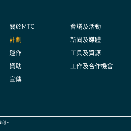
主
關於MTC
會議及活動
Secondary
Nav
菜
計劃
新聞及媒體
單
運作
工具及資源
資助
工作及合作機會
宣傳
權利。