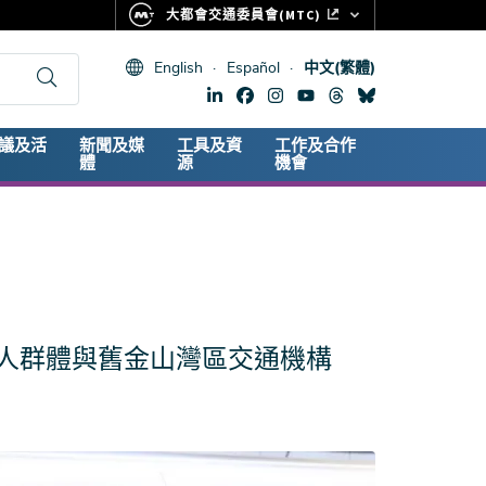
大都會交通委員會(MTC)
FASTRAK
English
Español
中文(繁體)
CLIPPER CARD
511.ORG
dary
議及活
新聞及媒
工具及資
工作及合作
生命體徵
體
源
機會
人群體與舊金山灣區交通機構