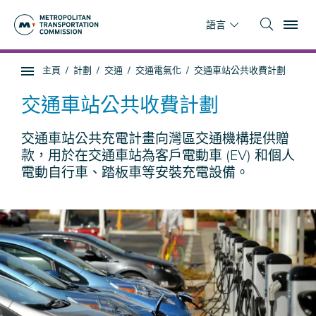
跳
To
到
語言
主
要
你
主頁
計劃
交通
交通電氣化
交通車站公共收費計劃
內
子
在
容
頁
這
交通車站公共收費計劃
面
裡
導
交通車站公共充電計畫向灣區交通機構提供贈
航
款，用於在交通車站為客戶電動車 (EV) 和個人
電動自行車、踏板車等安裝充電設備。