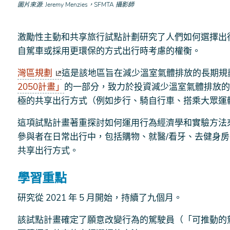
圖片來源
Jeremy Menzies，SFMTA 攝影師
激勵性主動和共享旅行試點計劃研究了人們如何選擇出
自駕車或採用更環保的方式出行時考慮的權衡。
灣區規劃
這是該地區旨在減少溫室氣體排放的長期規劃
2050計畫」
的一部分，致力於投資減少溫室氣體排放的
極的共享出行方式（例如步行、騎自行車、搭乘大眾運
這項試點計畫著重探討如何運用行為經濟學和實驗方法
參與者在日常出行中，包括購物、就醫/看牙、去健身
共享出行方式。
學習重點
研究從 2021 年 5 月開始，持續了九個月。
該試點計畫確定了願意改變行為的駕駛員（「可推動的