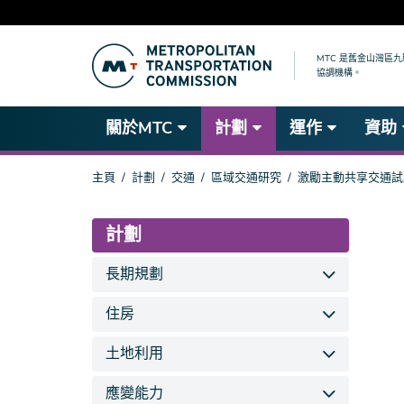
跳
到
MTC 是舊金山灣區
協調機構。
主
要
內
關於MTC
計劃
運作
資助
容
你
主頁
計劃
交通
區域交通研究
激勵主動共享交通試
在
這
裡
計劃
長期規劃
住房
土地利用
應變能力