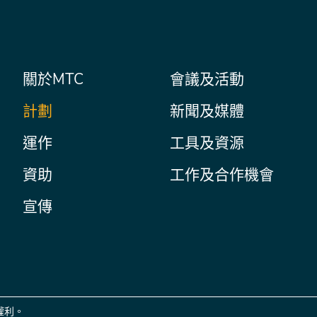
主
關於MTC
會議及活動
Secondary
Nav
菜
計劃
新聞及媒體
單
運作
工具及資源
資助
工作及合作機會
宣傳
權利。