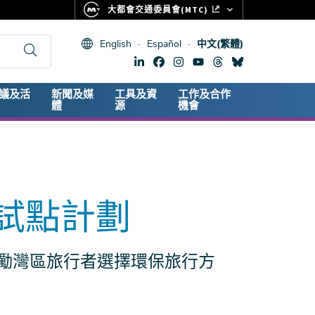
大都會交通委員會(MTC)
FASTRAK
English
Español
中文(繁體)
CLIPPER CARD
511.ORG
dary
議及活
新聞及媒
工具及資
工作及合作
生命體徵
體
源
機會
試點計劃
勵灣區旅行者選擇環保旅行方