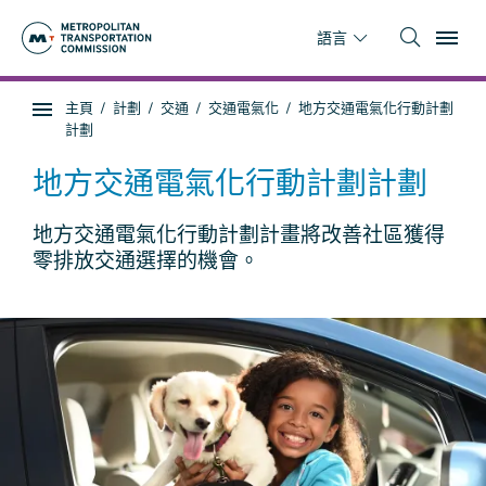
跳
To
到
語言
主
要
你
主頁
計劃
交通
交通電氣化
地方交通電氣化行動計劃
內
子
在
計劃
容
頁
這
面
裡
地方交通電氣化行動計劃計劃
導
航
地方交通電氣化行動計劃計畫將改善社區獲得
零排放交通選擇的機會。