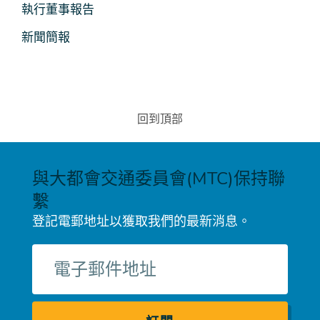
執行董事報告
體
新聞簡報
回到頂部
與大都會交通委員會(MTC)保持聯
繫
登記電郵地址以獲取我們的最新消息。
電
子
郵
件