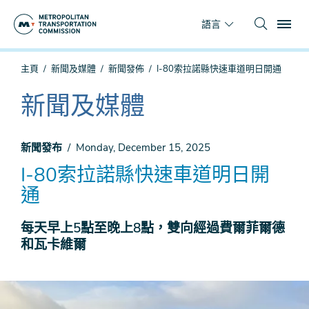
跳
To
到
語言
主
要
你
主頁
新聞及媒體
新聞發佈
I-80索拉諾縣快速車道明日開通
內
在
容
這
新聞及媒體
The
裡
current
section
新聞發布
Monday, December 15, 2025
is
I-80索拉諾縣快速車道明日開
通
每天早上5點至晚上8點，雙向經過費爾菲爾德
和瓦卡維爾