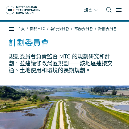
跳
To
到
語言
主
要
你
主頁
關於MTC
執行委員會
常務委員會
計劃委員會
內
子
在
容
頁
這
計劃委員會
面
裡
導
規劃委員會負責監督 MTC 的規劃研究和計
航
劃，並建議修改灣區規劃——該地區連接交
通、土地使用和環境的長期規劃。