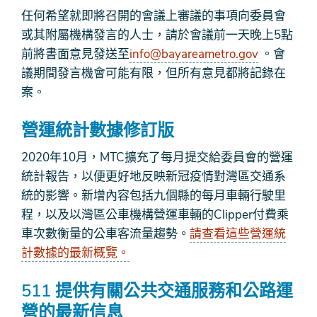
任何希望就即將召開的會議上審議的事項向委員會
或其附屬機構發言的人士，請於會議前一天晚上5點
前將書面意見發送至
info@bayareametro.gov
。會
議期間發言機會可能有限，但所有意見都將記錄在
案。
營運統計數據修訂版
2020年10月，MTC擴充了每月提交給委員會的營運
統計報告，以便更好地反映新冠疫情對灣區交通系
統的影響。新增內容包括九個縣的每月車輛行駛里
程，以及以灣區公車機構營運車輛的Clipper付費乘
車次數衡量的公車客流量趨勢。
請查看這些營運統
計數據的最新概覽。
511 提供有關公共交通服務和公路運
營的最新信息