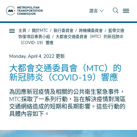
跳
To
到
語言
主
要
你
主頁
關於MTC
執行委員會
跨機構委員會
藍帶交通
內
子
在
恢復項目專責小組
大都會交通委員會（MTC）的新冠肺炎
容
頁
這
（COVID-19）響應
面
裡
Monday, April 4, 2022
更新
導
航
大都會交通委員會（MTC）的
新冠肺炎（COVID-19）響應
為因應新冠疫情及相關的公共衛生緊急事件，
MTC採取了一系列行動，旨在解決疫情對灣區
交通網絡造成的短期和長期影響。這些行動的
具體內容如下。