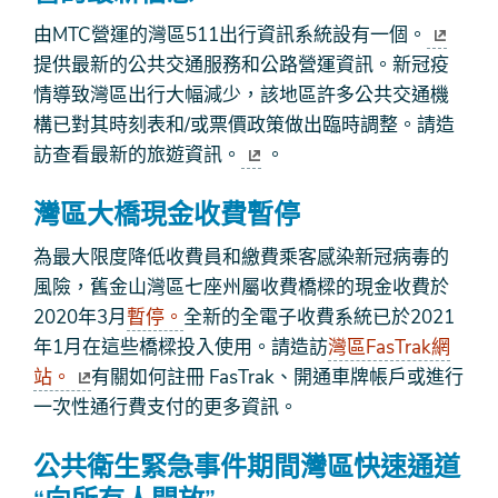
由MTC營運的灣區511出行資訊系統設有一個
。
提供最新的公共交通服務和公路營運資訊。新冠疫
情導致灣區出行大幅減少，該地區許多公共交通機
構已對其時刻表和/或票價政策做出臨時調整。請造
訪
查看最新的旅遊資訊。
。
灣區大橋現金收費暫停
為最大限度降低收費員和繳費乘客感染新冠病毒的
風險，舊金山灣區七座州屬收費橋樑的現金收費於
2020年3月
暫停。
全新的全電子收費系統已於2021
年1月在這些橋樑投入使用。請造訪
灣區FasTrak網
站。
有關如何註冊 FasTrak、開通車牌帳戶或進行
一次性通行費支付的更多資訊。
公共衛生緊急事件期間灣區快速通道