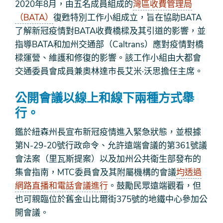
2020年8月，由五名成員組成的
灣區收費管理局
（BATA）
復甦特別工作小組成立，旨在協助BATA
了解新冠疫情對BATA收費橋樑及其引道的影響，並
指導BATA和加州交通部（Caltrans）應對疫情對橋
樑運營、維護和修復的影響。該工作小組由大都會
交通委員會成員兼奧林達市長艾米·沃思擔任主席。
公開會議以線上和線下兩種方式舉
行。
鑑於紐森州長宣布新冠疫情進入緊急狀態，並根據
第N-29-20號行政命令、允許遠端會議的第361號議
會法案（里瓦斯提案）以及加州公共衛生部發布的
集會指南，MTC委員會及其附屬機構的會議
均透過
網路直播和電話會議進行
。鼓勵民眾遠端觀看，但
也可親臨位於舊金山比爾街375號的地鐵中心參加公
開會議。