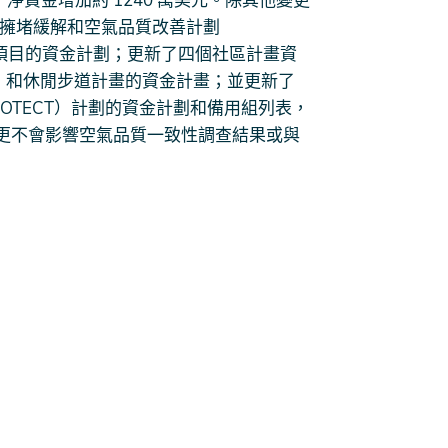
項目，淨資金增加約 1240 萬美元。除其他變更
通擁堵緩解和空氣品質改善計劃
) 計劃項目的資金計劃；更新了四個社區計畫資
4A）和休閒步道計畫的資金計畫；並更新了
OTECT）計劃的資金計劃和備用組列表，
更不會影響空氣品質一致性調查結果或與