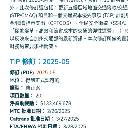
TIP 修訂 2025-04 是一項行政修改，修訂了 13 個
外，此次修訂還包括：更新五個區域地面交通撥款/交
(STP/CMAQ) 項目和一個交通資本優先事項 (TCP
金/國會指示支出（CPFCDS）、全民安全街道（SS
「促進變革、高效和節省成本的交通的彈性運營」（PR
以反映來自加州交通部的最新資訊。本次修訂所做的變
財務約束要求相衝突。
TIP 修訂：2025-05
修訂 (PDF)
:
2025-05
地位：
得到正式認可的
類型：
修正案
項目數量：
20
淨資助變動：
$133,469,678
MTC 批准日期：
2/26/2025
Caltrans 批准日期：
3/27/2025
FTA/FHWA 批准日期：
3/28/2025