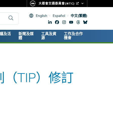
大都會交通委員會(MTC)
FASTRAK
English
Español
中文(繁體)
CLIPPER CARD
511.ORG
dary
議及活
新聞及媒
工具及資
工作及合作
生命體徵
體
源
機會
劃（TIP）修訂