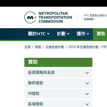
跳
到
MTC 是舊金山灣區
協調機構。
主
要
內
關於MTC
計劃
運作
資助
容
你
主頁
資助
交通改善計劃
2025 年交通改善計劃（TIP
在
這
裡
資助
投資策略與承諾
聯邦撥款
州撥款
區域撥款