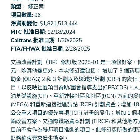
類型
： 修正案
項目數量
: 96
淨資助變化
: $1,821,513,444
MTC 批准日期
: 12/18/2024
Caltrans 批准日期
: 1/30/2025
FTA/FHWA 批准日期
: 2/28/2025
交通改善計劃（TIP）修訂版 2025-01 是一項修訂案，
元。除其他變更外，本次修訂還包括： 增加了 3 個新項
助金 (OBAG) 2 和 3 計劃以及碳減排計劃 (CRP) 的
目，以反映社區項目資助/國會指導支出(CPF/CDS)、
油基礎設施(CFI)、重新連接社區和社區(RCN) 方面
(MEGA) 和重新連接社區試點 (RCP) 計劃資金；增加 
公交重大項目的優先事項(TCP) 計畫的變化；增加 1 
輸改善方案、交通際鐵路資本計劃 (TIRCP) 和其他
目前不會作為聯邦項目推進的項目。此修訂版所做的更
財務約束要求發生衝突。