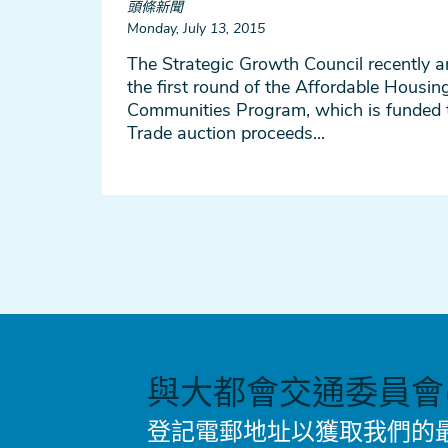
頭條新聞
Monday, July 13, 2015
The Strategic Growth Council recently 
the first round of the Affordable Housi
Communities Program, which is funded
Trade auction proceeds...
與大都會交通委員會(
登記電郵地址以獲取我們的