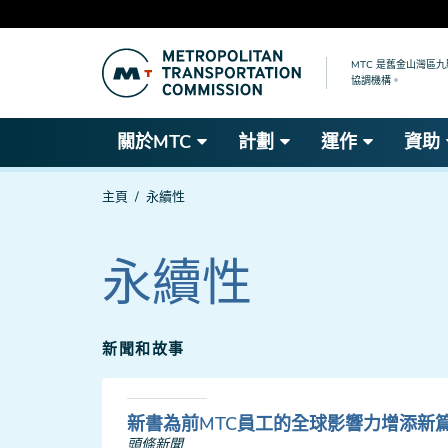
跳
到
MTC 是舊金山灣區
協調機構。
主
要
內
關於MTC
計劃
運作
資助
容
你
主頁
永續性
在
這
裡
永續性
新聞和故事
新書為前MTC員工的全球影響力增添新
頭條新聞