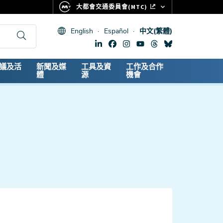
大都會交通委員會(MTC)
FASTRAK
English
Español
中文(繁體)
CLIPPER CARD
511.ORG
dary
議及活
新聞及媒
工具及資
工作及合作
生命體徵
體
源
機會