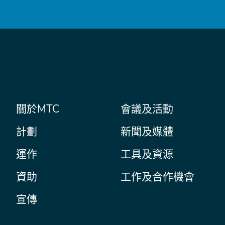
件
主
關於MTC
會議及活動
Secondary
Nav
菜
計劃
新聞及媒體
單
運作
工具及資源
資助
工作及合作機會
宣傳