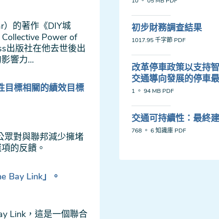
10 。 05 MB
PDF
ar）的著作《DIY城
初步財務調查結果
ective Power of
1017.95 千字節
PDF
 Press出版社在他去世後出
影響力…
改革停車政策以支持智
交通導向發展的停車
續性目標相關的績效目標
1 。 94 MB
PDF
交通可持續性：最終
768 。 6 知識庫
PDF
和公眾對與聯邦減少擁堵
選項的反饋。
Bay Link」。
ay Link，這是一個聯合