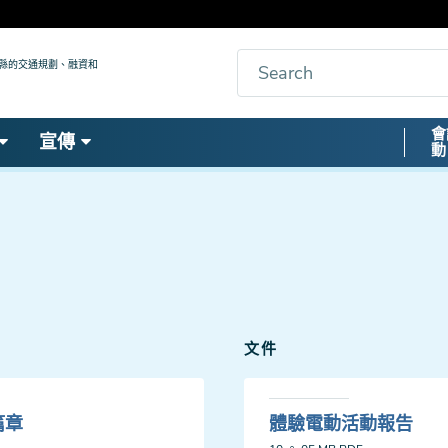
搜
九縣的交通規劃、融資和
索
Secon
會
宣傳
動
Nav
文件
篇章
體驗電動活動報告