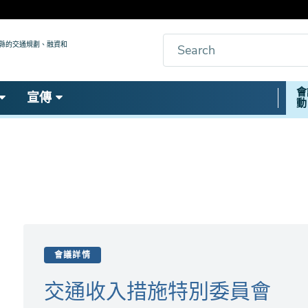
搜
九縣的交通規劃、融資和
索
Secon
會
宣傳
動
Nav
會議詳情
交通收入措施特別委員會