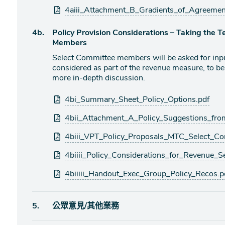
4aiii_Attachment_B_Gradients_of_Agreemen
議
4b.
Policy Provision Considerations – Taking the 
程
Members
項
Select Committee members will be asked for inp
目
considered as part of the revenue measure, to be
more in-depth discussion.
附
4bi_Summary_Sheet_Policy_Options.pdf
件
4bii_Attachment_A_Policy_Suggestions_fro
4biii_VPT_Policy_Proposals_MTC_Select_Co
4biiii_Policy_Considerations_for_Revenue_
4biiiii_Handout_Exec_Group_Policy_Recos.p
議
5.
公眾意見/其他業務
程