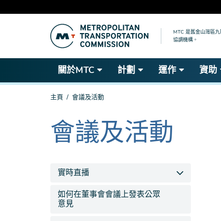
跳
到
MTC 是舊金山灣區
協調機構。
主
要
內
關於MTC
計劃
運作
資助
容
你
主頁
會議及活動
在
這
會議及活動
The
裡
current
section
is
實時直播
如何在董事會會議上發表公眾
意見