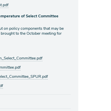
t.pdf
Temperature of Select Committee
ut on policy components that may be
 brought to the October meeting for
m_Select_Committee.pdf
mmittee.pdf
Select_Committee_SPUR.pdf
df