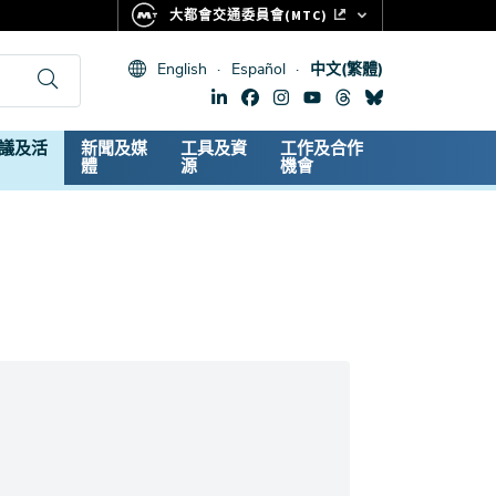
大都會交通委員會(MTC)
FASTRAK
English
Español
中文(繁體)
CLIPPER CARD
511.ORG
dary
議及活
新聞及媒
工具及資
工作及合作
生命體徵
體
源
機會