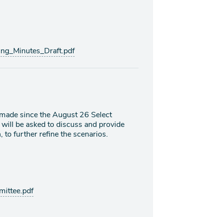
g_Minutes_Draft.pdf
s made since the August 26 Select
ill be asked to discuss and provide
 to further refine the scenarios.
ittee.pdf