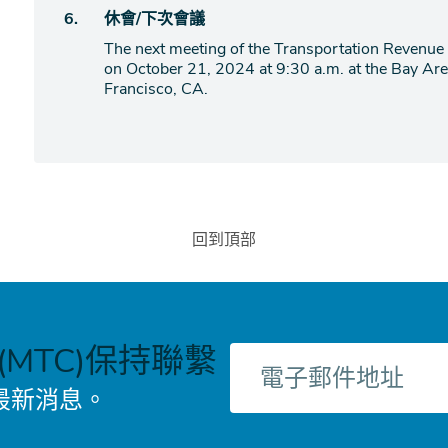
項
議
6.
休會/下次會議
目
程
The next meeting of the Transportation Revenue
項
on October 21, 2024 at 9:30 a.m. at the Bay Are
目
Francisco, CA.
回到頂部
MTC)保持聯繫
電
子
最新消息。
郵
件