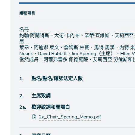
議程項目
名冊
約翰·阿蘭特斯、大衛·卡內帕、辛蒂·查維斯、艾莉西亞
尼
萊昂、阿迪娜·萊文、詹姆斯·林賽、馬特·馬漢、內特·
Noack、David Rabbitt、Jim Spering（主席）、Ellen
當然成員：阿爾弗雷多·佩德羅薩、艾莉西亞·勞倫斯和
議
1.
點名/點名/確認法定人數
程
項
議
2.
主席致詞
目
程
議
2a.
歡迎致詞和開場白
項
程
目
附
2a_Chair_Spering_Memo.pdf
項
件
目