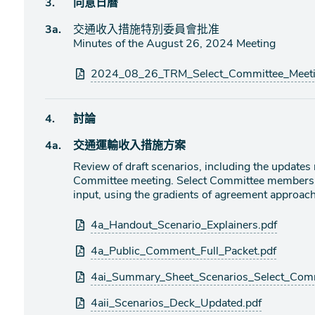
議
3.
同意日曆
程
議
3a.
交通收入措施特別委員會批准
項
程
Minutes of the August 26, 2024 Meeting
目
項
目
附
2024_08_26_TRM_Select_Committee_Meetin
件
議
4.
討論
程
議
4a.
交通運輸收入措施方案
項
程
目
Review of draft scenarios, including the update
項
Committee meeting. Select Committee members w
目
input, using the gradients of agreement approach,
附
4a_Handout_Scenario_Explainers.pdf
件
4a_Public_Comment_Full_Packet.pdf
4ai_Summary_Sheet_Scenarios_Select_Comm
4aii_Scenarios_Deck_Updated.pdf