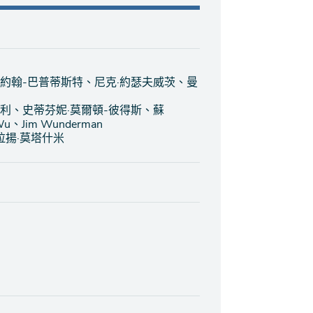
·約翰-巴普蒂斯特、尼克·約瑟夫威茨、曼
米利、史蒂芬妮·莫爾頓-彼得斯、蘇
 Wu、Jim Wunderman
拉揚·莫塔什米