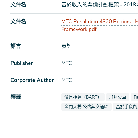
文件名
基於收入的票價計劃框架 - 2018 年
文件名
MTC Resolution 4320 Regional M
Framework.pdf
語言
英語
Publisher
MTC
Corporate Author
MTC
標籤
查看文檔也標記為
查看文檔也標
查
灣區捷運（BART）
加州火車
F
查看文檔也標記為
查看文檔也
金門大橋,公路與交通區
基於手段的