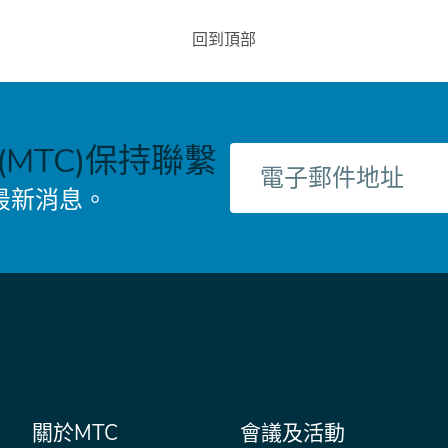
回到頂部
MTC)保持聯繫
電
子
最新消息。
郵
件
主
關於MTC
會議及活動
Secondary