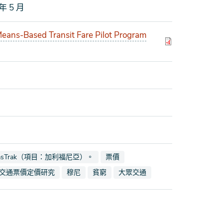
 5 月
eans-Based Transit Fare Pilot Program
記為
看文檔也標記為
查看文檔也標記為
asTrak（項目：加利福尼亞）。
票價
標記為
查看文檔也標記為
查看文檔也標記為
查看文檔也標記為
交通票價定價研究
穆尼
貧窮
大眾交通