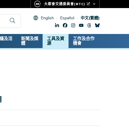
大都會交通委員會(MTC)
FASTRAK
English
Español
中文(繁體)
CLIPPER CARD
511.ORG
dary
議及活
新聞及媒
工具及資
工作及合作
生命體徵
體
源
機會
月