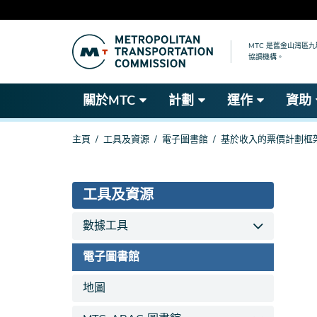
跳
到
MTC 是舊金山灣區
協調機構。
主
要
內
關於MTC
計劃
運作
資助
容
你
主頁
工具及資源
電子圖書館
基於收入的票價計劃框架 - 
在
這
裡
工具及資源
數據工具
電子圖書館
地圖