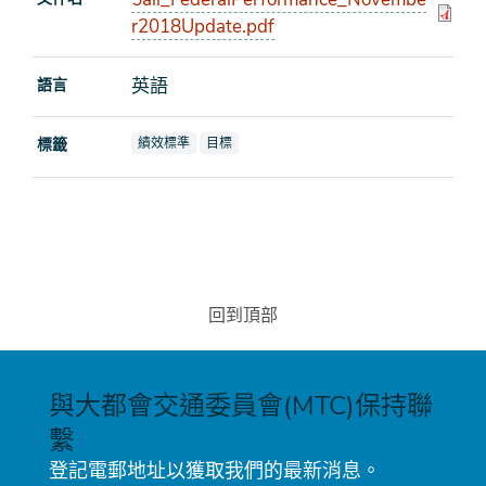
r2018Update.pdf
英語
語言
查看文檔也標記為
查看文檔也標記為
標籤
績效標準
目標
回到頂部
與大都會交通委員會(MTC)保持聯
繫
登記電郵地址以獲取我們的最新消息。