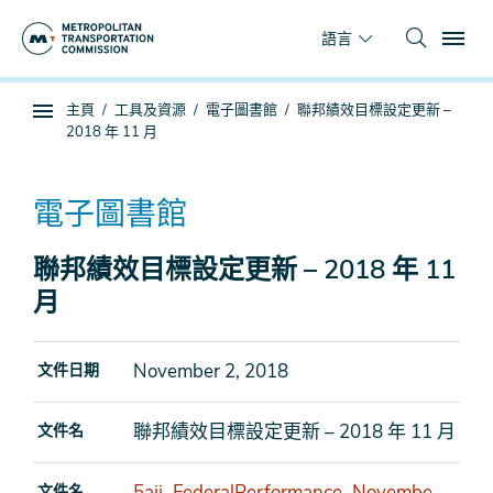
跳
To
到
語言
主
要
你
主頁
工具及資源
電子圖書館
聯邦績效目標設定更新 –
內
子
在
2018 年 11 月
容
頁
這
面
裡
導
電子圖書館
航
聯邦績效目標設定更新 – 2018 年 11
月
November 2, 2018
文件日期
聯邦績效目標設定更新 – 2018 年 11 月
文件名
5aii_FederalPerformance_Novembe
文件名