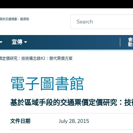
搜
九縣的交通規劃、融資和
索
Secon
會
宣傳
動
Nav
價定價研究：技術備忘錄#2：替代票價方案
電子圖書館
基於區域手段的交通票價定價研究：技
文件日期
July 28, 2015