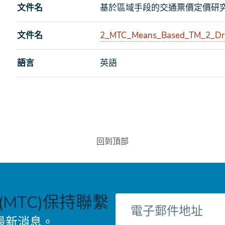
文件名
基於區域手段的交通票價定價研究
文件名
2_MTC_Means_Based_TM_2_Draf
語言
英語
回到頂部
MTC)保持聯繫
電
子
最新消息。
郵