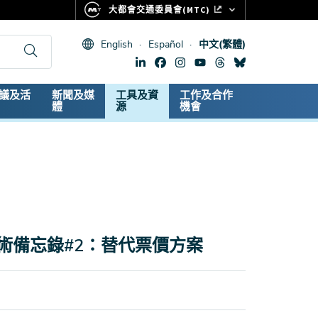
大都會交通委員會(MTC)
FASTRAK
English
Español
中文(繁體)
CLIPPER CARD
511.ORG
dary
議及活
新聞及媒
工具及資
工作及合作
生命體徵
體
源
機會
術備忘錄#2：替代票價方案