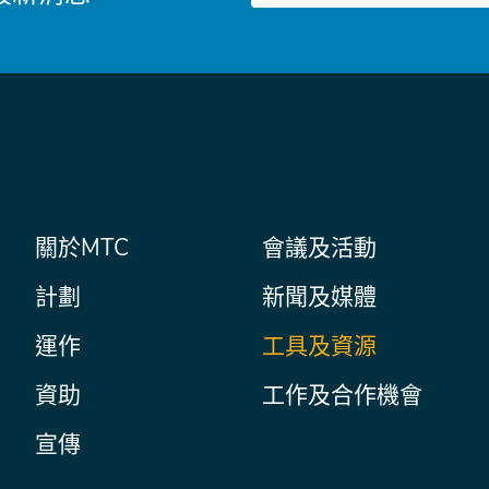
件
主
關於MTC
會議及活動
Secondary
Nav
菜
計劃
新聞及媒體
單
運作
工具及資源
資助
工作及合作機會
宣傳