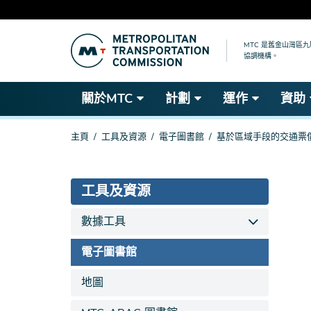
跳
到
MTC 是舊金山灣區
協調機構。
主
要
內
關於MTC
計劃
運作
資助
容
你
主頁
工具及資源
電子圖書館
基於區域手段的交通票
在
這
裡
工具及資源
數據工具
電子圖書館
地圖