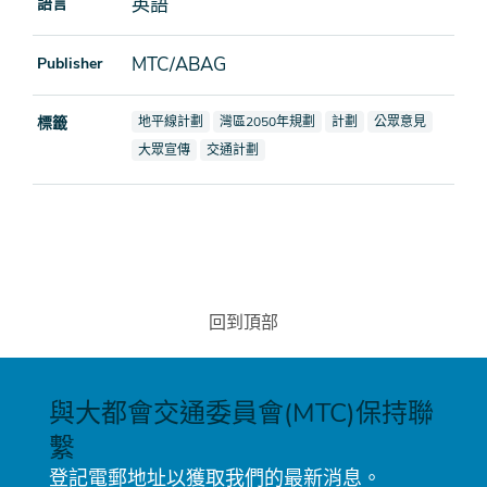
英語
語言
MTC/ABAG
Publisher
查看文檔也標記為
查看文檔也標記為
查看文檔也標記為
查看文檔也標記為
標籤
地平線計劃
灣區2050年規劃
計劃
公眾意見
查看文檔也標記為
查看文檔也標記為
大眾宣傳
交通計劃
回到頂部
與大都會交通委員會(MTC)保持聯
繫
登記電郵地址以獲取我們的最新消息。