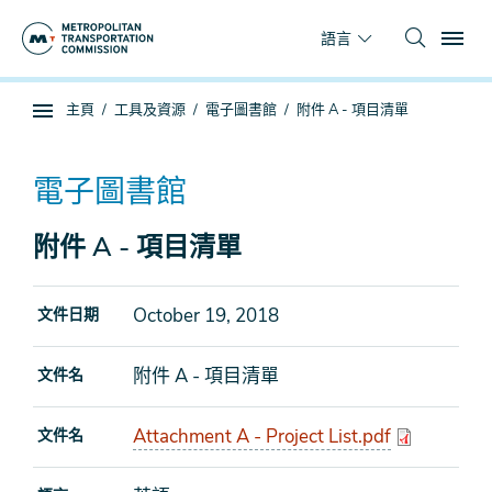
跳
To
到
語言
主
要
你
主頁
工具及資源
電子圖書館
附件 A - 項目清單
內
子
在
容
頁
這
面
裡
電子圖書館
導
航
附件 A - 項目清單
October 19, 2018
文件日期
附件 A - 項目清單
文件名
Attachment A - Project List.pdf
文件名