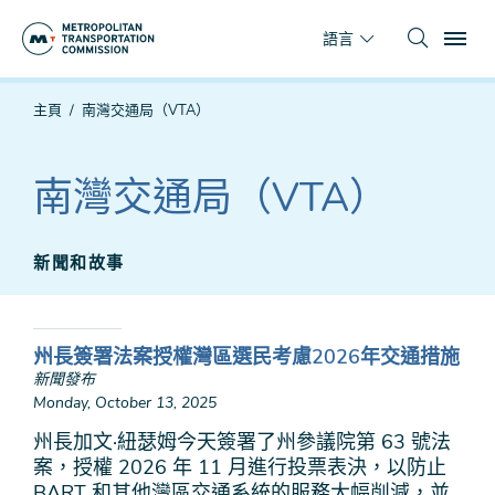
跳
To
到
語言
主
要
你
主頁
南灣交通局（VTA）
內
在
容
這
裡
南灣交通局（VTA）
新聞和故事
州長簽署法案授權灣區選民考慮2026年交通措施
新聞發布
Monday, October 13, 2025
州長加文·紐瑟姆今天簽署了州參議院第 63 號法
案，授權 2026 年 11 月進行投票表決，以防止
BART 和其他灣區交通系統的服務大幅削減，並