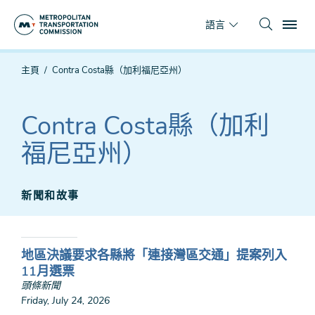
跳
To
到
語言
主
要
你
主頁
Contra Costa縣（加利福尼亞州）
內
在
容
這
裡
Contra Costa縣（加利
福尼亞州）
新聞和故事
地區決議要求各縣將「連接灣區交通」提案列入
11月選票
頭條新聞
Friday, July 24, 2026