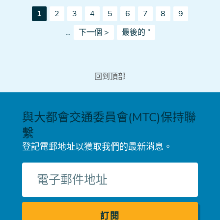
Pagination
當
頁
頁
頁
頁
頁
頁
頁
頁
1
2
3
4
5
6
7
8
9
前
下
最
…
下一個 >
最後的 ”
頁
一
後
面
頁
一
頁
回到頂部
與大都會交通委員會(MTC)保持聯
繫
登記電郵地址以獲取我們的最新消息。
電
子
郵
件