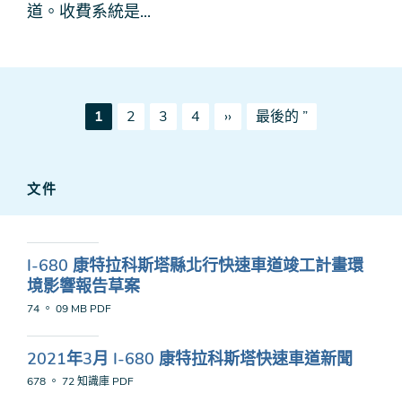
道。收費系統是...
Pagination
當
頁
頁
頁
下
最
1
2
3
4
››
最後的 ”
前
一
後
頁
頁
一
面
頁
文件
I-680 康特拉科斯塔縣北行快速車道竣工計畫環
境影響報告草案
74 。 09 MB
PDF
2021年3月 I-680 康特拉科斯塔快速車道新聞
678 。 72 知識庫
PDF