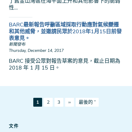
了舊金山灣區在海平面上升和其他影響下的脆弱
性…
BARC最新報告呼籲區域採取行動應對氣候變遷
和其他威脅，並邀請民眾於2018年1月15日前發
表意見。
新聞發布
Thursday, December 14, 2017
BARC 接受公眾對報告草案的意見，截止日期為
2018 年 1 月 15 日。
Pagination
當
頁
頁
下
最
1
2
3
››
最後的 ”
前
一
後
頁
頁
一
面
頁
文件