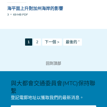
海平面上升對加州海岸的影響
3 。 69 MB
PDF
Pagination
當
頁
下
最
1
2
下一個 >
最後的 ”
前
一
後
頁
頁
一
面
頁
回到頂部
與大都會交通委員會(MTC)保持聯
繫
登記電郵地址以獲取我們的最新消息。