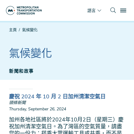
跳
To
到
語言
主
要
你
主頁
氣候變化
內
在
容
這
裡
氣候變化
新聞和故事
慶祝 2024 年 10 月 2 日加州清潔空氣日
頭條新聞
Thursday, September 26, 2024
加州各地社區將於2024年10月2日（星期三）慶
祝加州清潔空氣日。為了灣區的空氣質量，請盡
您的一份力：搭乘大眾運輸工具或共乘，而不是