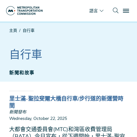
跳
To
到
語言
主
要
你
主頁
自行車
內
在
容
這
裡
自行車
新聞和故事
里士滿-聖拉斐爾大橋自行車/步行道的新運營時
間
新聞發布
Wednesday, October 22, 2025
大都會交通委員會(MTC)和灣區收費管理局
（BATA）今日宣布，從下週開始，里士滿-聖安