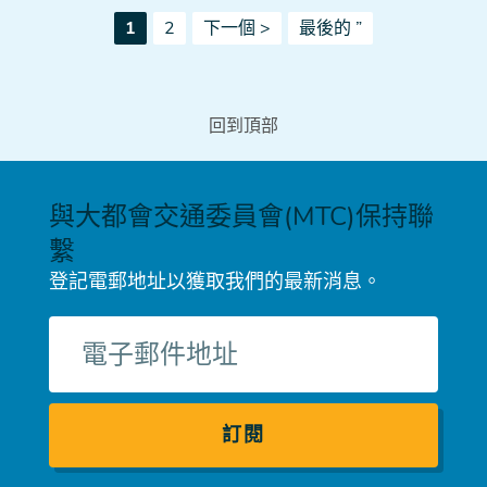
Pagination
當
頁
下
最
1
2
下一個 >
最後的 ”
前
一
後
頁
頁
一
面
頁
回到頂部
與大都會交通委員會(MTC)保持聯
繫
登記電郵地址以獲取我們的最新消息。
電
子
郵
件