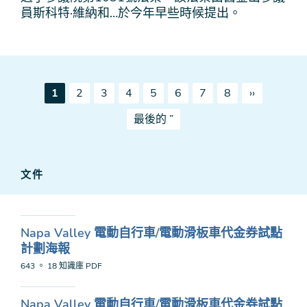
員斯科特·維納和…於今年早些時候提出。
Pagination
當
頁
頁
頁
頁
頁
頁
頁
下
1
2
3
4
5
6
7
8
››
前
一
最
最後的 ”
頁
頁
後
面
一
頁
文件
Napa Valley 電動自行車/電動滑板車代金券試點
計劃海報
643 。 18 知識庫
PDF
Napa Valley 電動自行車/電動滑板車代金券試點