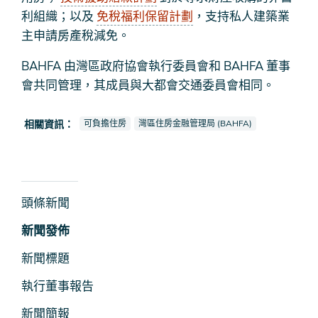
利組織；以及
免稅福利保留計劃
，支持私人建築業
主申請房產稅減免。
BAHFA 由灣區政府協會執行委員會和 BAHFA 董事
會共同管理，其成員與大都會交通委員會相同。
查看新聞報導也被標記為
查看新聞報導也被標記為
相關資訊：
可負擔住房
灣區住房金融管理局 (BAHFA)
新
頭條新聞
聞
新聞發佈
及
新聞標題
媒
執行董事報告
體
新聞簡報