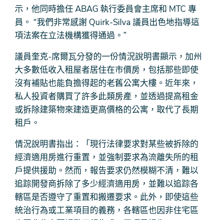
示，他同時擔任 ABAG 執行委員會主席和 MTC 專
員。 “我們非常感謝 Quirk-Silva 議員出色地指導這
項法案在立法機構獲得通過。”
議員奎克-席爾瓦分發的一份情況說明書顯示，加州
大多數低收入租屋者居住在市價房，包括那些即使
沒有補貼也能負擔得起的老舊公寓大樓。近年來，
私人投資者購買了許多此類房產，並透過提高租金
或拆除建築物來建造更高價格的公寓，取代了長期
租戶。
情況說明書指出：「現行法律要求對某些被拆除的
經濟適用房進行重置，並強制要求為流離失所的租
戶提供援助。然而，報告要求仍然模糊不清，難以
追踪開發商拆除了多少經濟適用房，並難以追踪各
轄區是否遵守了重置和搬遷要求。此外，即使這些
統治行為或工業項目的義務，各轄區也因非住宅區