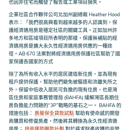
也因非住宅而觸發了報告或工業項目損失。
企業社區合作夥伴公司北加州副總裁 Heather Hood
表示：「我們很高興看到越來越多的人認識到，保
護經濟適用房是穩定社區的關鍵工具。正如加州許
多地方和區域項目所表明的那樣，保護無補貼的經
濟適用房是擴大永久性經濟適用房供應的一種途
徑。AB 670 法案對將經濟適用房保護社區幫助了國
家保護各國家的方式
除了為所有收入水平的居民建造新住房，並為現有
租戶提供保護，幫助他們避免被驅逐和流離失所之
外，保留中低收入居民可負擔的現有住房，也是灣
區住房和家庭事務管理局 (BAHFA) 緩解灣區長期住
房負擔能力問題的“3P”戰略的基石之一。 BAHFA 的
措施包括：
房屋保全貸款試點
幫助有使命感的開發
商購買和修復房產，然後將其轉換為永久性經濟適
用房；
技術援助贈款計劃
對於尋求財產收購的非營