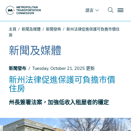
跳
To
到
語言
主
要
你
主頁
新聞及媒體
新聞發佈
新州法律促進保護可負擔市價住
內
在
房
容
這
裡
新聞及媒體
The
current
section
新聞發布
Tuesday, October 21, 2025
更新
is
新州法律促進保護可負擔市價
住房
州長簽署法案，加強低收入租屋者的穩定