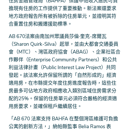
住房金融管理局（BAHFA）保護中低收入居民可負
擔現有住房的工作提供了重要推動。新法案還要求
地​​方政府報告所有被拆除的住房單元，並證明其符
合重置住房和搬遷援助標準。
AB 670法案由南加州眾議員莎倫·奎克-席爾瓦
（Sharon Quirk-Silva）起草，並由大都會交通委員
會（MTC）、灣區政府協會（ABAG）、企業社區合
作夥伴（Enterprise Community Partners）和公共
利益法律計畫（Public Interest Law Project）共同
發起。該法案允許保留所謂的「自然形成的」經濟
適用房，在市縣提交年度住房進度報告時，這些住
房最多可佔地方政府相應收入類別區域住房需求分
配的25%。保留的住房單元必須符合嚴格的經濟適
用房要求，並確保租戶繼續居住。
「AB 670 法案支持 BAHFA 在整個灣區維護可負擔
公寓的創新方法，」納帕縣監事 Belia Ramos 表