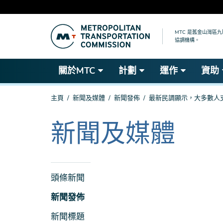
跳
到
MTC 是舊金山灣區
協調機構。
主
要
內
關於MTC
計劃
運作
資助
容
你
主頁
新聞及媒體
新聞發佈
最新民調顯示，大多數人
在
這
新聞及媒體
The
裡
current
section
is
新
頭條新聞
聞
新聞發佈
及
新聞標題