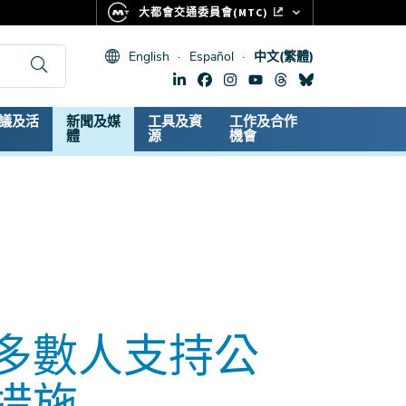
大都會交通委員會(MTC)
FASTRAK
English
Español
中文(繁體)
CLIPPER CARD
511.ORG
dary
議及活
新聞及媒
工具及資
工作及合作
生命體徵
體
源
機會
多數人支持公
措施