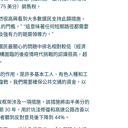
75 美分）銷售稅。
k 指出：“雖然很高興看到大多數選民支持此類措施，
二的門檻。” “這意味著任何短期路徑都需要
及強有力的競選領導力。”
選民最關心的問題中排名相對較低（經濟
機構面臨的後疫情時代挑戰的認識很高，超
。
代的作用，是許多基本工人、有色人種和工
中復甦，我們需要確保公共交通的資金，以
三個稅收框架涉及一項措施，該措施將由半美分的
期 30 年，用於坑洼修復和高速公路改善以
者聽到反對意見後下降到 44%。