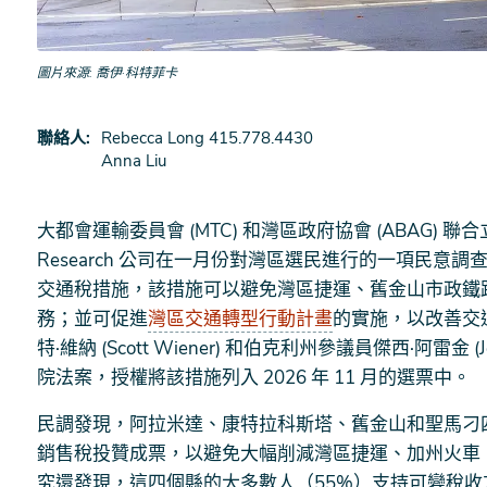
圖片來源
喬伊·科特菲卡
聯絡人
Rebecca Long 415.778.4430
Anna Liu
大都會運輸委員會 (MTC) 和灣區政府協會 (ABAG)
Research 公司在一月份對灣區選民進行的一項民
交通稅措施，該措施可以避免灣區捷運、舊金山市政鐵
務；並可促進
灣區交通轉型行動計畫
的實施，以改善交
特·維納 (Scott Wiener) 和伯克利州參議員傑西·阿雷金 (J
院法案，授權將該措施列入 2026 年 11 月的選票中。
民調發現，阿拉米達、康特拉科斯塔、舊金山和聖馬刁
銷售稅投贊成票，以避免大幅削減灣區捷運、加州火車、市政交
究還發現，這四個縣的大多數人（55%）支持可變稅