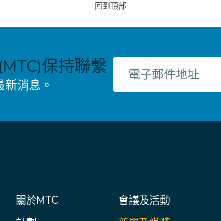
回到頂部
MTC)保持聯繫
電
子
最新消息。
郵
件
主
關於MTC
會議及活動
Secondary
Nav
菜