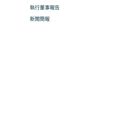
媒
執行董事報告
體
新聞簡報