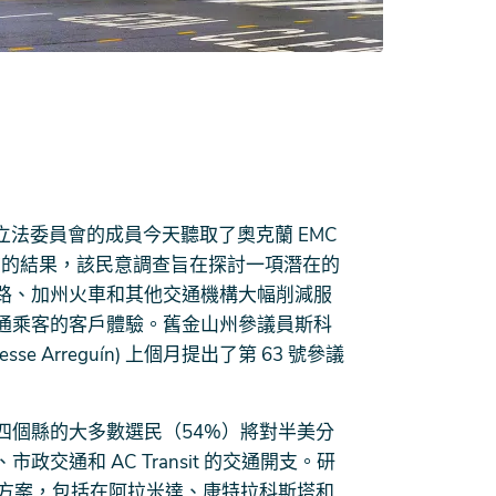
 聯合立法委員會的成員今天聽取了奧克蘭 EMC
意調查的結果，該民意調查旨在探討一項潛在的
路、加州火車和其他交通機構大幅削減服
通乘客的客戶體驗。舊金山州參議員斯科
esse Arreguín) 上個月提出了第 63 號參議
四個縣的大多數選民（54%）將對半美分
通和 AC Transit 的交通開支。研
收方案，包括在阿拉米達、康特拉科斯塔和