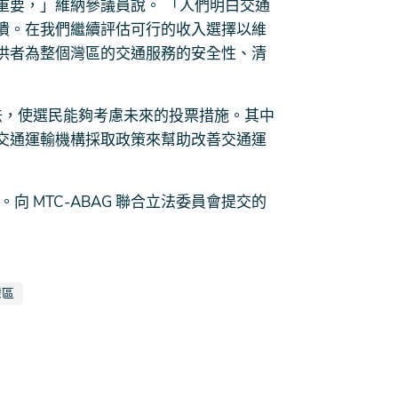
重要，」維納參議員說。 「人們明白交通
潰。在我們繼續評估可行的收入選擇以維
供者為整個灣區的交通服務的安全性、清
州立法，使選民能夠考慮未來的投票措施。其中
交通運輸機構採取政策來幫助改善交通運
向 MTC-ABAG 聯合立法委員會提交的
標記為
聞報導也被標記為
灣區