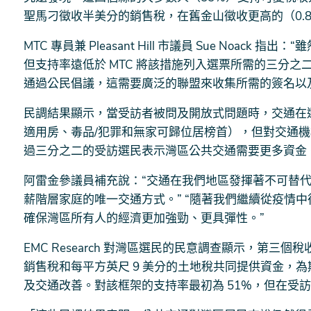
聖馬刁徵收半美分的銷售稅，在舊金山徵收更高的（0.8
MTC 專員兼 Pleasant Hill 市議員 Sue Noac
但支持率遠低於 MTC 將該措施列入選票所需的三分之
通過公民倡議，這需要廣泛的聯盟來收集所需的簽名以
民調結果顯示，當受訪者被問及開放式問題時，交通在
適用房、毒品/犯罪和無家可歸位居榜首），但對交通
過三分之二的受訪選民表示灣區公共交通需要更多資金
阿雷金參議員補充說：“交通在我們地區發揮著不可替
薪階層家庭的唯一交通方式。” “隨著我們繼續從疫情
確保灣區所有人的經濟更加強勁、更具彈性。”
EMC Research 對灣區選民的民意調查顯示，第
銷售稅和每平方英尺 9 美分的土地稅共同提供資金，為
及交通改善。對該框架的支持率最初為 51%，但在受訪