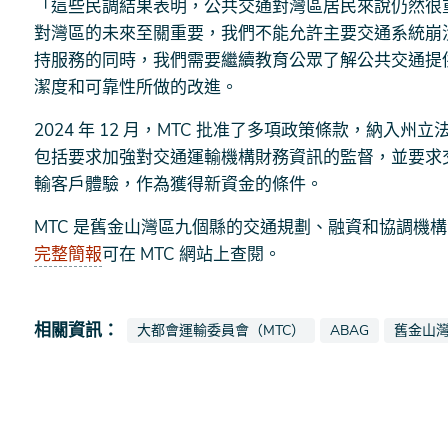
「這些民調結果表明，公共交通對灣區居民來說仍然很
對灣區的未來至關重要，我們不能允許主要交通系統崩
持服務的同時，我們需要繼續教育公眾了解公共交通提
潔度和可靠性所做的改進。
2024 年 12 月，MTC 批准了多項政策條款，納入
包括要求加強對交通運輸機構財務資訊的監督，並要求
輸客戶體驗，作為獲得新資金的條件。
MTC 是舊金山灣區九個縣的交通規劃、融資和協調機構。
完整簡報
可在 MTC 網站上查閱。
相關資訊：
查看新聞報導也被標記為
查看新聞報導也被
查看新
大都會運輸委員會（MTC）
ABAG
舊金山