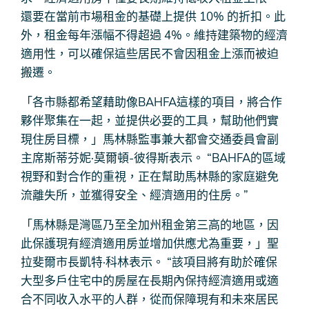
還要在當前市場租金的基礎上提供 10% 的折扣。此
外，租金每年漲幅不得超過 4%。維持建築物的經濟
適用性，可以確保這些居民不會因租金上漲而被迫
搬遷。
「各市縣都希望藉助像BAHFA這樣的項目，將合作
夥伴聚集在一起，並提供必要的工具，幫助他們實
現住房目標，」馬林縣監事兼大都會交通委員會副
主席斯蒂芬妮·莫爾頓-彼得斯表示。 “BAHFA的區域
視野和對合作的重視，正在幫助馬林縣的家庭避免
流離失所，並獲得安全、經濟適用的住房。”
「馬林縣是灣區乃至全加州租金第三高的地區，因
此保護現有經濟適用房並增加供應尤為重要，」聖
拉斐爾市長凱特·科林表示。 “該項目將有助於確保
大型多戶住宅中的房屋在長期內保持經濟適用或適
合不同收入水平的人群，從而保障現有和未來居民