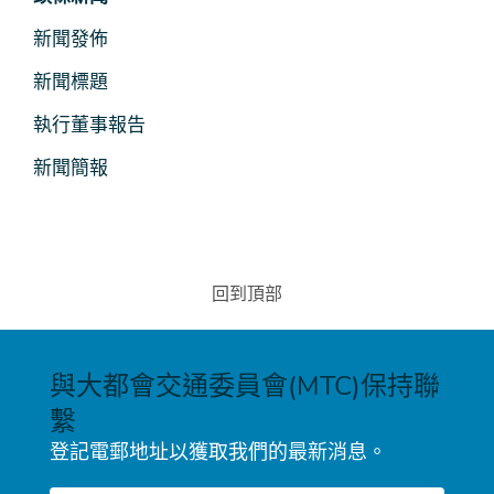
聞
新聞發佈
及
新聞標題
媒
執行董事報告
體
新聞簡報
回到頂部
與大都會交通委員會(MTC)保持聯
繫
登記電郵地址以獲取我們的最新消息。