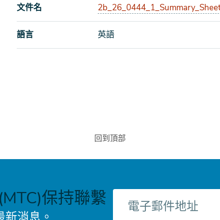
文件名
2b_26_0444_1_Summary_Sheet
語言
英語
回到頂部
MTC)保持聯繫
電
子
最新消息。
郵