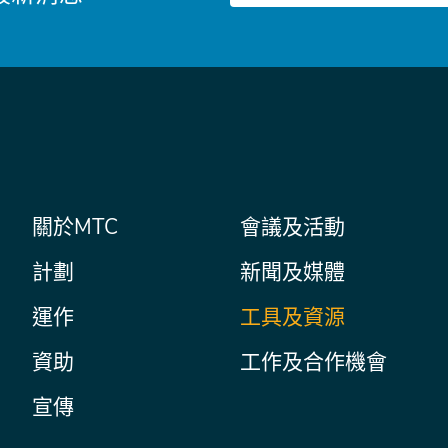
件
主
關於MTC
會議及活動
Secondary
Nav
菜
計劃
新聞及媒體
單
運作
工具及資源
資助
工作及合作機會
宣傳