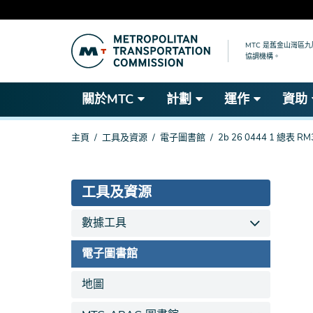
跳
到
MTC 是舊金山灣區
協調機構。
主
要
內
關於MTC
計劃
運作
資助
容
你
主頁
工具及資源
電子圖書館
2b 26 0444 1 總表 R
在
這
裡
工具及資源
數據工具
電子圖書館
地圖