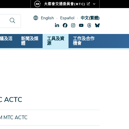
大都會交通委員會(MTC)
FASTRAK
English
Español
中文(繁體)
CLIPPER CARD
511.ORG
dary
議及活
新聞及媒
工具及資
工作及合作
生命體徵
體
源
機會
C ACTC
M MTC ACTC