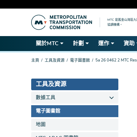
跳
到
MTC 是舊金山灣區
協調機構。
主
要
內
關於MTC
計劃
運作
資助
容
你
主頁
工具及資源
電子圖書館
5a 26 0462 2 MTC Reso
在
這
裡
工具及資源
數據工具
電子圖書館
地圖