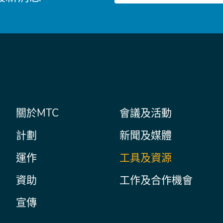
件
主
關於MTC
會議及活動
Secondary
Nav
菜
計劃
新聞及媒體
單
運作
工具及資源
資助
工作及合作機會
宣傳