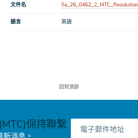
文件名
5a_26_0462_2_MTC_Resolution
語言
英語
回到頂部
MTC)保持聯繫
電
子
最新消息。
郵