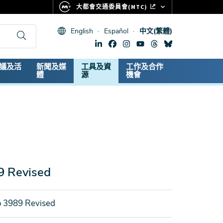
大都會交通委員會(MTC)
FASTRAK
English
Español
中文(繁體)
CLIPPER CARD
511.ORG
dary
議及活
新聞及媒
工具及資
工作及合作
生命體徵
體
源
機會
9 Revised
o 3989 Revised