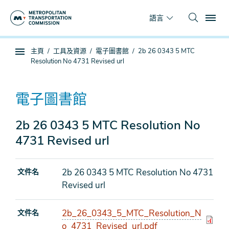
跳
To
到
語言
主
要
你
主頁
工具及資源
電子圖書館
2b 26 0343 5 MTC
內
子
在
Resolution No 4731 Revised url
容
頁
這
面
裡
導
電子圖書館
航
2b 26 0343 5 MTC Resolution No
4731 Revised url
2b 26 0343 5 MTC Resolution No 4731
文件名
Revised url
2b_26_0343_5_MTC_Resolution_N
文件名
o_4731_Revised_url.pdf