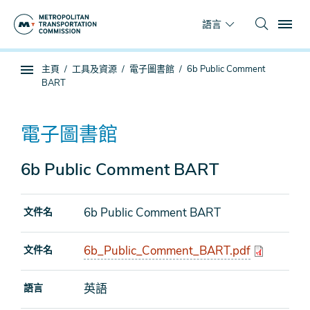
跳
To
到
語言
主
要
你
主頁
工具及資源
電子圖書館
6b Public Comment
內
子
在
BART
容
頁
這
面
裡
導
電子圖書館
航
6b Public Comment BART
6b Public Comment BART
文件名
6b_Public_Comment_BART.pdf
文件名
英語
語言