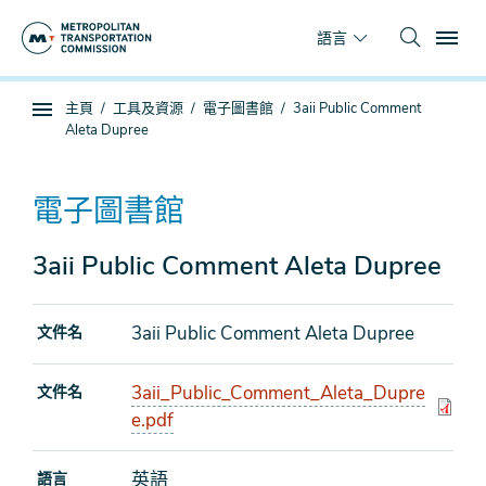
跳
To
到
語言
主
要
你
主頁
工具及資源
電子圖書館
3aii Public Comment
內
子
在
Aleta Dupree
容
頁
這
面
裡
導
電子圖書館
航
3aii Public Comment Aleta Dupree
3aii Public Comment Aleta Dupree
文件名
3aii_Public_Comment_Aleta_Dupre
文件名
e.pdf
英語
語言