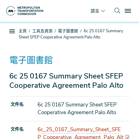
跳
To
到
語言
主
要
你
主頁
工具及資源
電子圖書館
6c 25 0167 Summary
內
子
在
Sheet SFEP Cooperative Agreement Palo Alto
容
頁
這
面
裡
導
電子圖書館
航
6c 25 0167 Summary Sheet SFEP
Cooperative Agreement Palo Alto
6c 25 0167 Summary Sheet SFEP
文件名
Cooperative Agreement Palo Alto
6c_25_0167_Summary_Sheet_SFE
文件名
P_Cooperative_Agreement_Palo_Alt