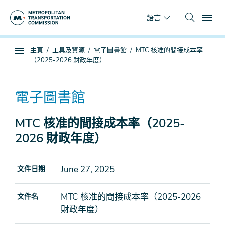
跳
To
到
語言
主
要
你
主頁
工具及資源
電子圖書館
MTC 核准的間接成本率
內
子
在
（2025-2026 財政年度）
容
頁
這
面
裡
導
電子圖書館
航
MTC 核准的間接成本率（2025-
2026 財政年度）
June 27, 2025
文件日期
MTC 核准的間接成本率（2025-2026
文件名
財政年度）