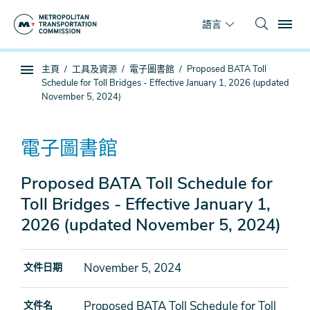
跳
To
到
語言
主
要
你
主頁
工具及資源
電子圖書館
Proposed BATA Toll
內
子
在
Schedule for Toll Bridges - Effective January 1, 2026 (updated
容
頁
這
November 5, 2024)
面
裡
導
電子圖書館
航
Proposed BATA Toll Schedule for
Toll Bridges - Effective January 1,
2026 (updated November 5, 2024)
November 5, 2024
文件日期
Proposed BATA Toll Schedule for Toll
文件名