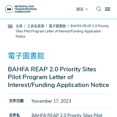
跳
To
到
語言
主
要
你
主頁
工具及資源
電子圖書館
BAHFA REAP 2.0 Priority
內
子
在
Sites Pilot Program Letter of Interest/Funding Application
容
頁
這
Notice
面
裡
導
電子圖書館
航
BAHFA REAP 2.0 Priority Sites
Pilot Program Letter of
Interest/Funding Application Notice
November 17, 2023
文件日期
BAHFA REAP 2.0 Priority Sites Pilot
文件名