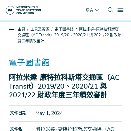
跳
To
到
語言
主
要
你
主頁
工具及資源
電子圖書館
阿拉米達-康特拉科斯塔
內
子
在
交通區（AC Transit）2019/20、2020/21 與 2021/22 財政年
容
頁
這
度三年績效審計
面
裡
導
電子圖書館
航
阿拉米達-康特拉科斯塔交通區（AC
Transit）2019/20、2020/21 與
2021/22 財政年度三年績效審計
May 1, 2024
文件日期
阿拉米達-康特拉科斯塔交通區（AC
文件名