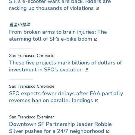
S.F.’s e-scooter wars are back. Riders are
racking up thousands of violations
舊金山標準
From broken arms to brain injuries: The
alarming toll of SF’s e-bike boom
San Francisco Chronicle
These five projects mark billions of dollars of
investment in SFO’s evolution
San Francisco Chronicle
SFO expects fewer delays after FAA partially
reverses ban on parallel landings
San Francisco Examiner
Downtown SF Partnership leader Robbie
Silver pushes for a 24/7 neighborhood