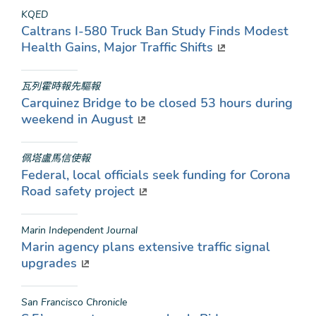
KQED
Caltrans I-580 Truck Ban Study Finds Modest
Health Gains, Major Traffic Shifts
瓦列霍時報先驅報
Carquinez Bridge to be closed 53 hours during
weekend in August
佩塔盧馬信使報
Federal, local officials seek funding for Corona
Road safety project
Marin Independent Journal
Marin agency plans extensive traffic signal
upgrades
San Francisco Chronicle