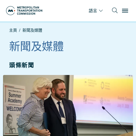
跳
To
到
語言
主
要
你
主頁
新聞及媒體
內
在
容
這
新聞及媒體
裡
頭條新聞