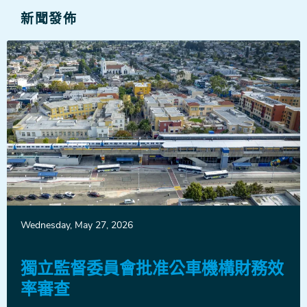
新聞發佈
新
Wednesday, May 27, 2026
聞
發
布
獨立監督委員會批准公車機構財務效
率審查