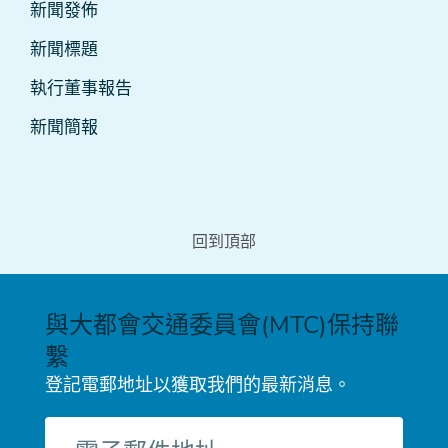
聞
新聞發佈
及
新聞標題
媒
執行董事報告
體
新聞簡報
回到頂部
與大都會交通委員會(MTC)保持聯
繫
登記電郵地址以獲取我們的最新消息。
電