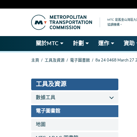
跳
到
MTC 是舊金山灣區
協調機構。
主
要
內
關於MTC
計劃
運作
資助
容
你
主頁
工具及資源
電子圖書館
8a 24 0468 March 27 2
在
這
裡
工具及資源
數據工具
電子圖書館
地圖