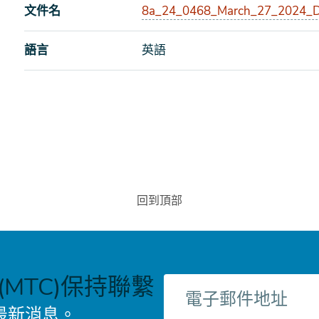
文件名
8a_24_0468_March_27_2024_Dr
語言
英語
回到頂部
MTC)保持聯繫
電
子
最新消息。
郵