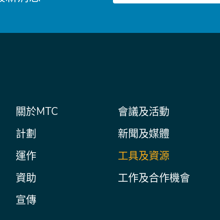
件
主
關於MTC
會議及活動
Secondary
Nav
菜
計劃
新聞及媒體
單
運作
工具及資源
資助
工作及合作機會
宣傳